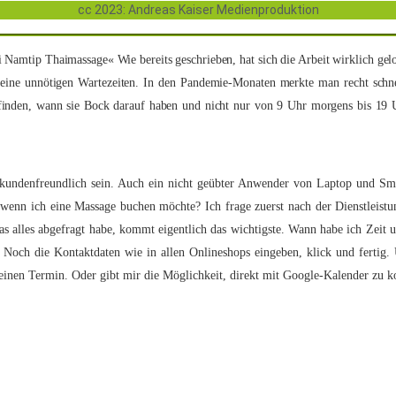
cc 2023: Andreas Kaiser Medienproduktion
tip Thaimassage« Wie bereits geschrieben, hat sich die Arbeit wirklich gelohnt
 keine unnötigen Wartezeiten. In den Pandemie-Monaten merkte man recht sch
 finden, wann sie Bock darauf haben und nicht nur von 9 Uhr morgens bis 19 
kundenfreundlich sein. Auch ein nicht geübter Anwender von Laptop und Sm
 wenn ich eine Massage buchen möchte? Ich frage zuerst nach der Dienstleist
alles abgefragt habe, kommt eigentlich das wichtigste. Wann habe ich Zeit un
Noch die Kontaktdaten wie in allen Onlineshops eingeben, klick und fertig.
 meinen Termin. Oder gibt mir die Möglichkeit, direkt mit Google-Kalender zu