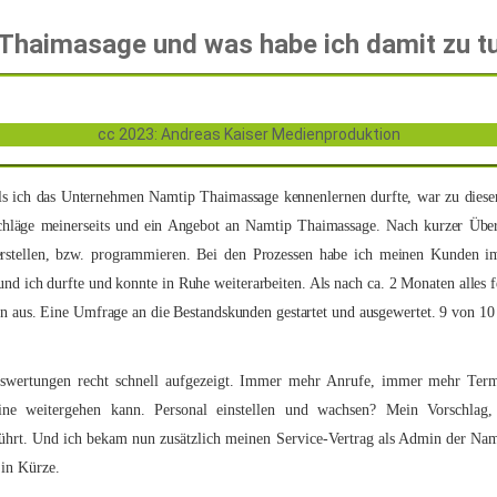
Thaimasage und was habe ich damit zu tu
cc 2023: Andreas Kaiser Medienproduktion
s ich das Unternehmen Namtip Thaimassage kennenlernen durfte, war zu dieser
chläge meinerseits und ein Angebot an Namtip Thaimassage. Nach kurzer Über
 herstellen, bzw. programmieren. Bei den Prozessen habe ich meinen Kunden i
nd ich durfte und konnte in Ruhe weiterarbeiten. Als nach ca. 2 Monaten alles fe
ern aus. Eine Umfrage an die Bestandskunden gestartet und ausgewertet. 9 von 10
uswertungen recht schnell aufgezeigt. Immer mehr Anrufe, immer mehr Term
eine weitergehen kann. Personal einstellen und wachsen? Mein Vorschlag,
führt. Und ich bekam nun zusätzlich meinen Service-Vertrag als Admin der Na
 in Kürze.